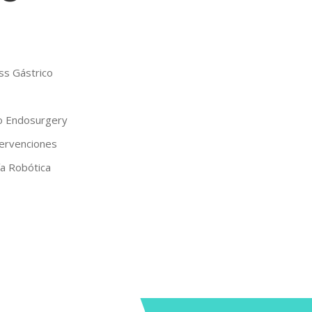
s Gástrico
o Endosurgery
ervenciones
ía Robótica