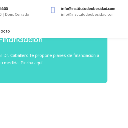
 14:00
info@institutodeobesidad.com
00 | Dom: Cerrado
info@institutodeobesidad.com
tacto
Financiación
El Dr. Caballero te propone planes de financiación a
tu medida. Pincha aquí.