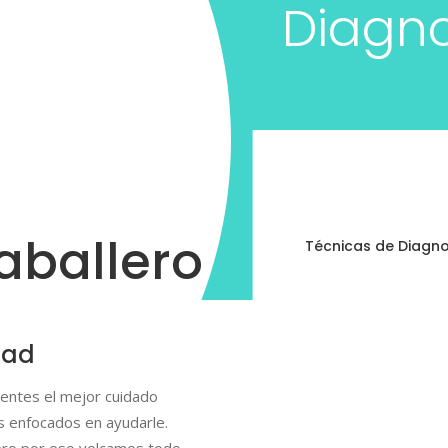
Diagno
Utilizamos las t
para cada caso.
aballero
Técnicas de Diagno
dad
cientes el mejor cuidado
s enfocados en ayudarle.
mero por eso volcamos todo