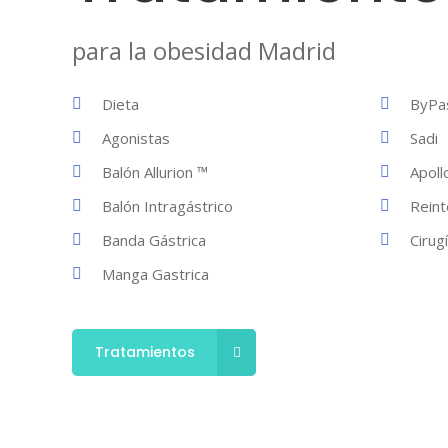
para la obesidad Madrid
Dieta
ByPas
Agonistas
Sadi
Balón Allurion ™
Apoll
Balón Intragástrico
Reint
Banda Gástrica
Cirug
Manga Gastrica
Tratamientos