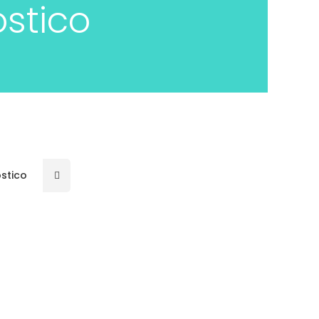
stico
ecnicas de diagnostico mas modernas
stico