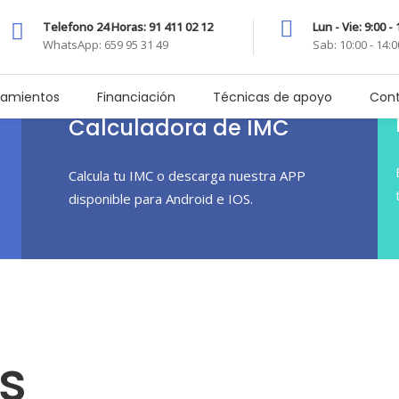
Telefono 24 Horas: 91 411 02 12
Lun - Vie: 9:00 -
WhatsApp: 659 95 31 49
Sab: 10:00 - 14:
tamientos
Financiación
Técnicas de apoyo
Con
Calculadora de IMC
Calcula tu IMC o descarga nuestra APP
disponible para Android e IOS.
s