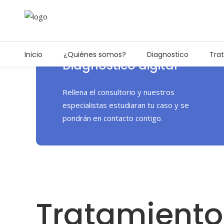
Inicio
¿Quiénes somos?
Diagnostico
Tra
Diagnostico digital
Rellena el consultorio y nuestros
especialistas estudiaran tu caso y se
pondrán en contacto contigo.
Tratamiento