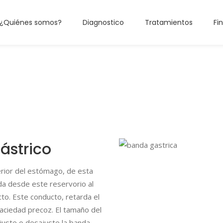
¿Quiénes somos?
Diagnostico
Tratamientos
Fi
ástrico
erior del estómago, de esta
da desde este reservorio al
o. Este conducto, retarda el
aciedad precoz. El tamaño del
juste o desajuste la banda.